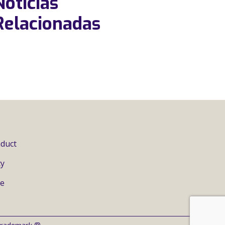
Notícias
Relacionadas
duct
cy
se