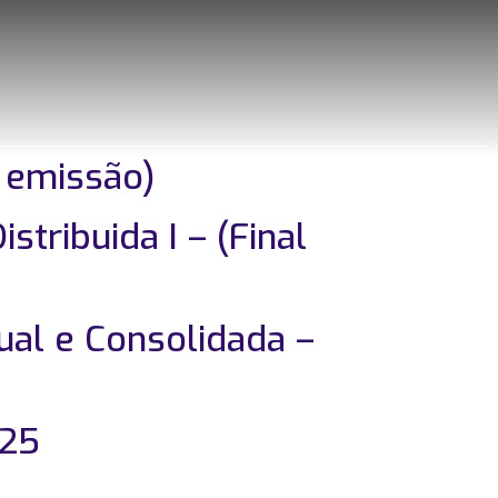
l emissão)
tribuida I – (Final
ual e Consolidada –
025