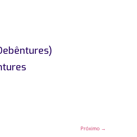
Debêntures)
ntures
Próximo
→