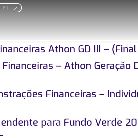
PT
anceiras Athon GD III – (Fina
inanceiras – Athon Geração Dis
rações Financeiras – Individ
ependente para Fundo Verde 2