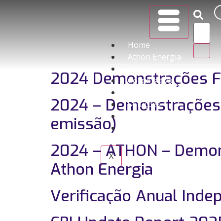
Home
Athon Energia
Usinas
2024 Demonstrações Fin
Corporativo
Investidores
2024 – Demonstrações F
Soluções
Imprensa
emissão)
Contato
2024 – ATHON – Demonst
X
Athon Energia
Verificação Anual Ind