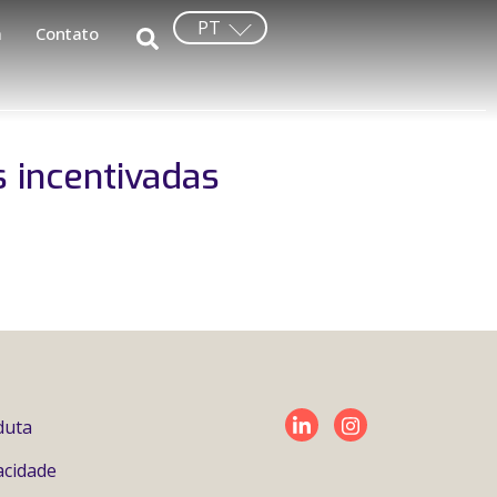
PT
a
Contato
 incentivadas
duta
vacidade